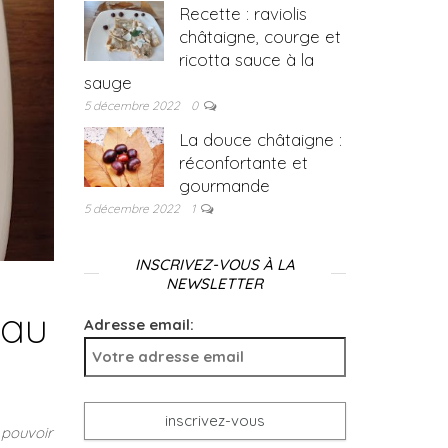
Recette : raviolis
châtaigne, courge et
ricotta sauce à la
sauge
5 décembre 2022
0
La douce châtaigne :
réconfortante et
gourmande
5 décembre 2022
1
INSCRIVEZ-VOUS À LA
NEWSLETTER
 au
Adresse email:
 pouvoir