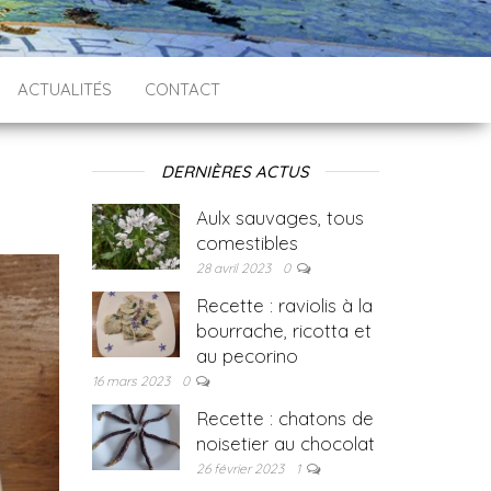
ACTUALITÉS
CONTACT
DERNIÈRES ACTUS
Aulx sauvages, tous
comestibles
28 avril 2023
0
Recette : raviolis à la
bourrache, ricotta et
au pecorino
16 mars 2023
0
Recette : chatons de
noisetier au chocolat
26 février 2023
1