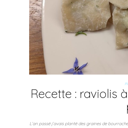
Pl
Recette : raviolis 
L’an passé j’avais planté des graines de bourrache