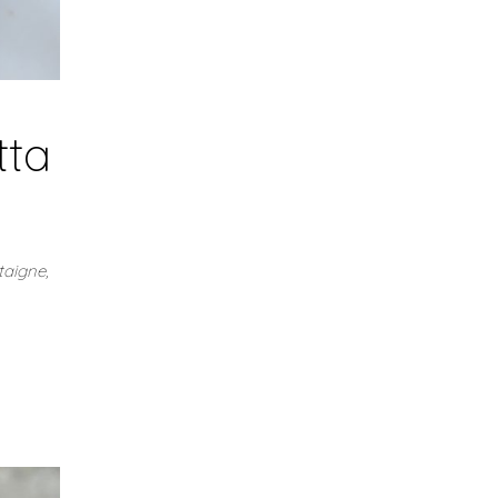
tta
taigne,