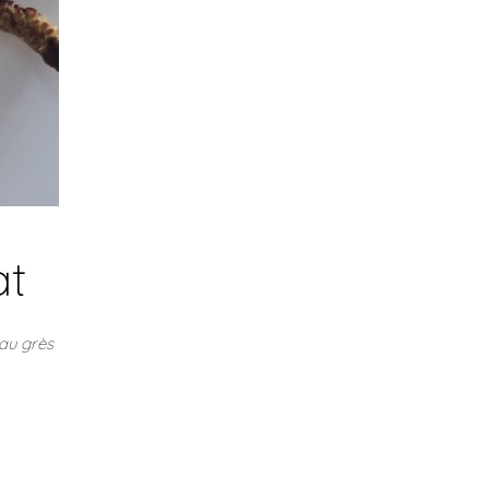
at
 au grès