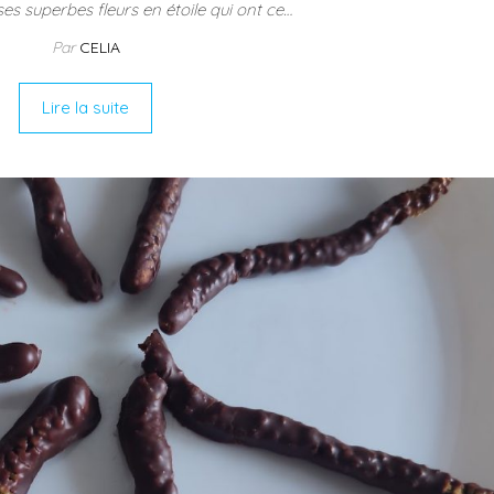
es superbes fleurs en étoile qui ont ce…
Par
CELIA
Lire la suite