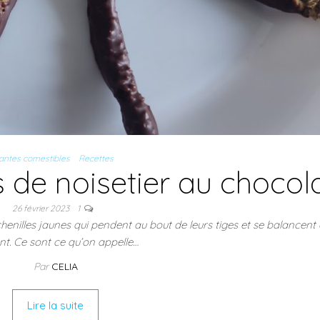
antes comestibles
Recettes
s de noisetier au chocol
26 février 2023
1
henilles jaunes qui pendent au bout de leurs tiges et se balancent
nt. Ce sont ce qu’on appelle…
Par
CELIA
Lire la suite