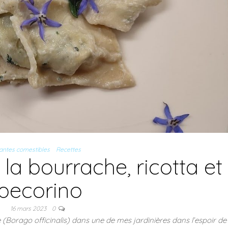
antes comestibles
Recettes
à la bourrache, ricotta et
pecorino
16 mars 2023
0
 (Borago officinalis) dans une de mes jardinières dans l’espoir de