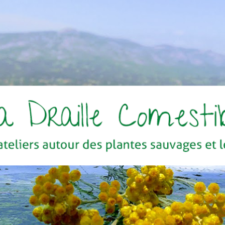
 COMESTIBLE
sauvages et leurs usages